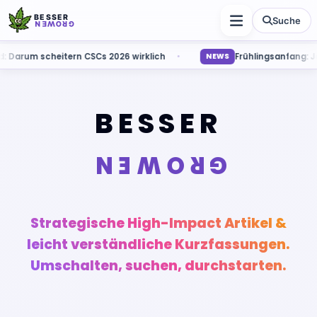
BESSER
Suche
GROWEN
and: Darum scheitern CSCs 2026 wirklich
NEWS
Frühlingsanfang:
Besser Growen – Blog
BESSER
GROWEN
Strategische High-Impact Artikel &
leicht verständliche Kurzfassungen.
Umschalten, suchen, durchstarten.