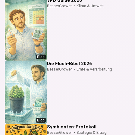
VPD Guide 2026
BesserGrowen
•
Klima & Umwelt
Blog
Die Flush-Bibel 2026
BesserGrowen
•
Ernte & Verarbeitung
Blog
Symbionten-Protokoll
BesserGrowen
•
Strategie & Ertrag