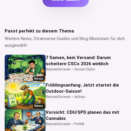
Passt perfekt zu diesem Thema
Weitere News, Strainverse-Guides und Blog-Missionen für dich
ausgewählt.
7 Samen, kein Versand: Darum
scheitern CSCs 2026 wirklich
BesserGrowen
•
Social Clubs
News
Frühlingsanfang: Jetzt startet die
Outdoor-Saison!
BesserGrowen
•
Anbau
News
Vorsicht: CDU/SPD planen das mit
Cannabis
BesserGrowen
•
Politik