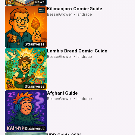
News
Kilimanjaro Comic‑Guide
BesserGrowen
•
landrace
Strainverse
Lamb's Bread Comic-Guide
BesserGrowen
•
landrace
Strainverse
Afghani Guide
BesserGrowen
•
landrace
Strainverse