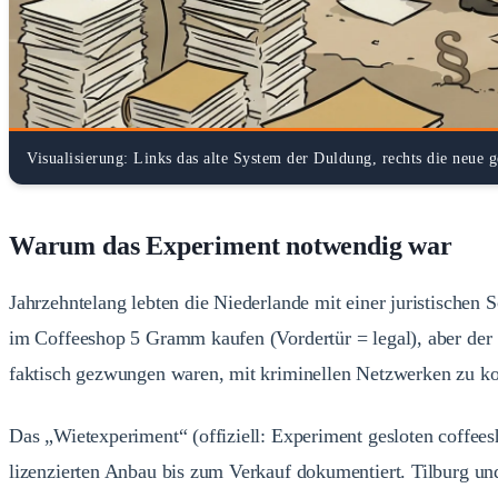
Visualisierung: Links das alte System der Duldung, rechts die neue g
Warum das Experiment notwendig war
Jahrzehntelang lebten die Niederlande mit einer juristischen
im Coffeeshop 5 Gramm kaufen (Vordertür = legal), aber der 
faktisch gezwungen waren, mit kriminellen Netzwerken zu koo
Das „Wietexperiment“ (offiziell: Experiment gesloten coffee
lizenzierten Anbau bis zum Verkauf dokumentiert. Tilburg un