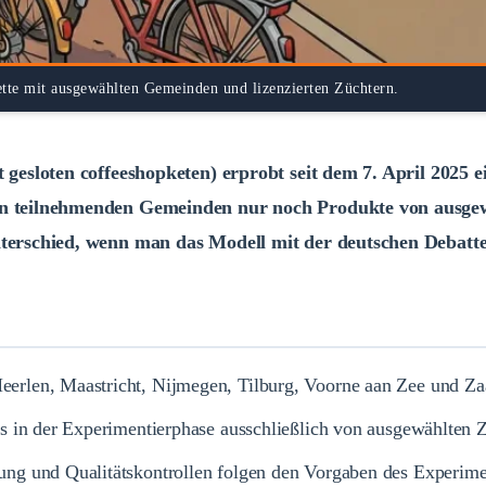
kette mit ausgewählten Gemeinden und lizenzierten Züchtern.
gesloten coffeeshopketen) erprobt seit dem 7. April 2025 ei
hn teilnehmenden Gemeinden nur noch Produkte von ausgew
terschied, wenn man das Modell mit der deutschen Debatte 
erlen, Maastricht, Nijmegen, Tilburg, Voorne aan Zee und Za
 in der Experimentierphase ausschließlich von ausgewählten Z
 und Qualitätskontrollen folgen den Vorgaben des Experiments