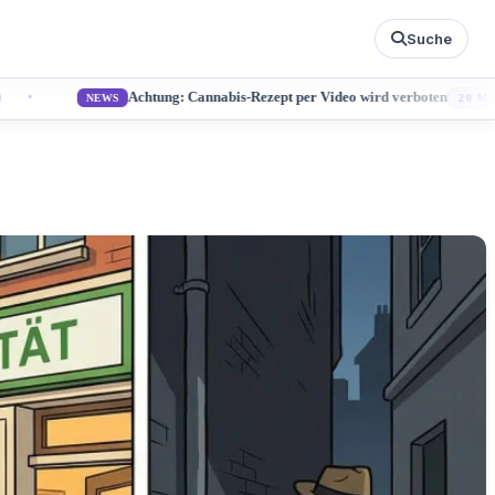
Suche
Achtung: Cannabis-Rezept per Video wird verboten
:26
NEWS
2