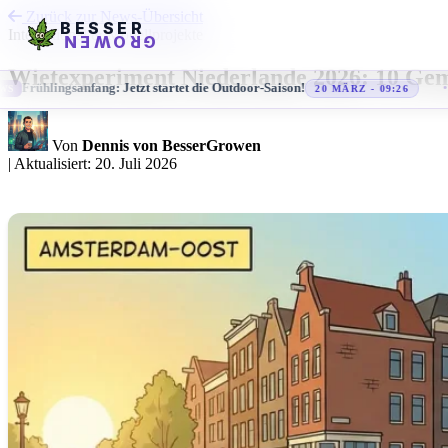
Zurück zur News-Übersicht
BESSER
International & Modellprojekte
GROWEN
Wietexperiment Niederlande 2026: 10 Ge
Frühlingsanfang: Jetzt startet die Outdoor-Saison!
NEWS
20 MÄRZ - 09:26
Von
Dennis von BesserGrowen
|
Aktualisiert: 20. Juli 2026