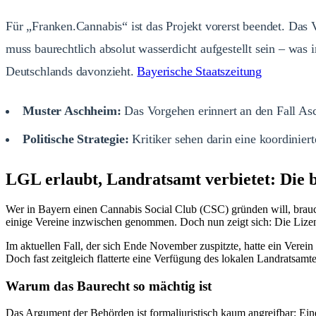
Für „Franken.Cannabis“ ist das Projekt vorerst beendet. Das 
muss baurechtlich absolut wasserdicht aufgestellt sein – was
Deutschlands davonzieht.
Bayerische Staatszeitung
Muster Aschheim:
Das Vorgehen erinnert an den Fall Asc
Politische Strategie:
Kritiker sehen darin eine koordinie
LGL erlaubt, Landratsamt verbietet: Die 
Wer in Bayern einen Cannabis Social Club (CSC) gründen will, brauc
einige Vereine inzwischen genommen. Doch nun zeigt sich: Die Lizenz i
Im aktuellen Fall, der sich Ende November zuspitzte, hatte ein Verein
Doch fast zeitgleich flatterte eine Verfügung des lokalen Landratsamt
Warum das Baurecht so mächtig ist
Das Argument der Behörden ist formaljuristisch kaum angreifbar: Ein