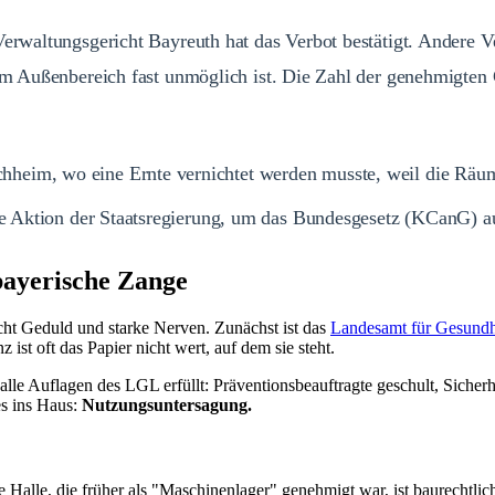
Verwaltungsgericht Bayreuth hat das Verbot bestätigt. Andere V
 im Außenbereich fast unmöglich ist. Die Zahl der genehmigten
hheim, wo eine Ernte vernichtet werden musste, weil die Räum
rte Aktion der Staatsregierung, um das Bundesgesetz (KCanG) 
bayerische Zange
ht Geduld und starke Nerven. Zunächst ist das
Landesamt für Gesundhe
st oft das Papier nicht wert, auf dem sie steht.
 alle Auflagen des LGL erfüllt: Präventionsbeauftragte geschult, Sicher
es ins Haus:
Nutzungsuntersagung.
e Halle, die früher als "Maschinenlager" genehmigt war, ist baurechtl