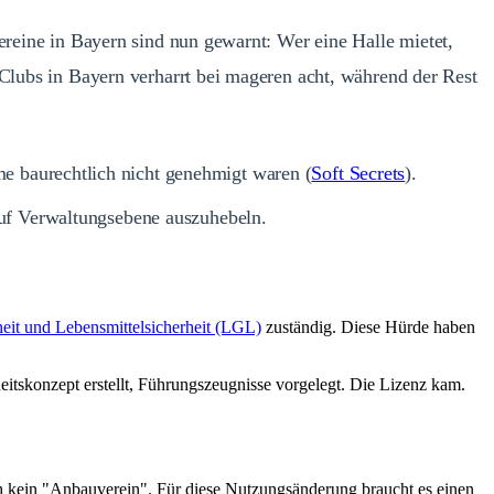
ereine in Bayern sind nun gewarnt: Wer eine Halle mietet,
 Clubs in Bayern verharrt bei mageren acht, während der Rest
e baurechtlich nicht genehmigt waren (
Soft Secrets
).
auf Verwaltungsebene auszuhebeln.
it und Lebensmittelsicherheit (LGL)
zuständig. Diese Hürde haben
heitskonzept erstellt, Führungszeugnisse vorgelegt. Die Lizenz kam.
ich kein "Anbauverein". Für diese Nutzungsänderung braucht es einen