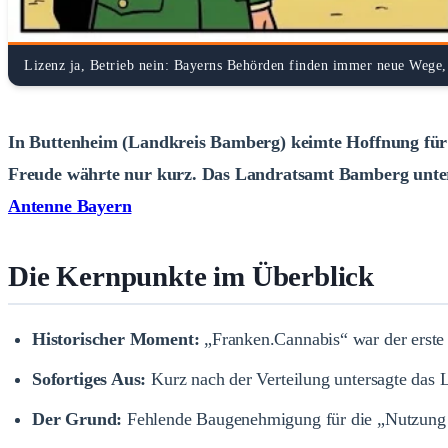
Lizenz ja, Betrieb nein: Bayerns Behörden finden immer neue Wege,
In Buttenheim (Landkreis Bamberg) keimte Hoffnung für ba
Freude währte nur kurz. Das Landratsamt Bamberg untersa
Antenne Bayern
Die Kernpunkte im Überblick
Historischer Moment:
„Franken.Cannabis“ war der erste 
Sofortiges Aus:
Kurz nach der Verteilung untersagte das 
Der Grund:
Fehlende Baugenehmigung für die „Nutzung 