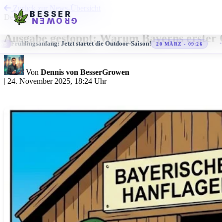
Zurück zur News-Übersicht
BESSER
Deutschland & Recht
GROWEN
Ausgabe gestoppt: Warum Bayerns erster 
Frühlingsanfang: Jetzt startet die Outdoor-Saison!
NEWS
20 MÄRZ - 09:26
Von
Dennis von BesserGrowen
|
24. November 2025, 18:24 Uhr