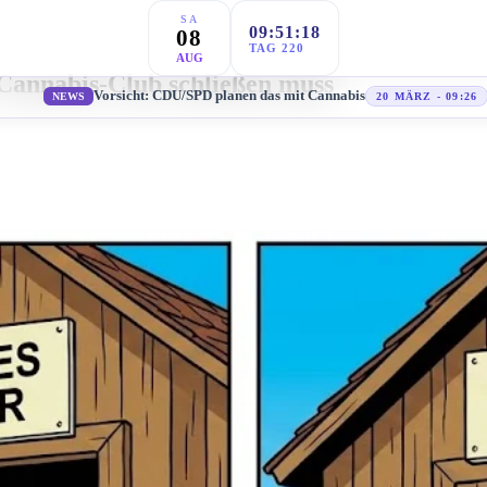
SA
09:51:20
08
TAG 220
AUG
Cannabis-Club schließen muss
Vorsicht: CDU/SPD planen das mit Cannabis
NEWS
20 MÄRZ - 09