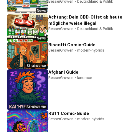
BesserGrowen
•
Deutschland & Politik
News
Achtung: Dein CBD-Öl ist ab heute
möglicherweise illegal
BesserGrowen
•
Deutschland & Politik
News
Biscotti Comic-Guide
BesserGrowen
•
modern-hybrids
Strainverse
Afghani Guide
BesserGrowen
•
landrace
Strainverse
RS11 Comic-Guide
BesserGrowen
•
modern-hybrids