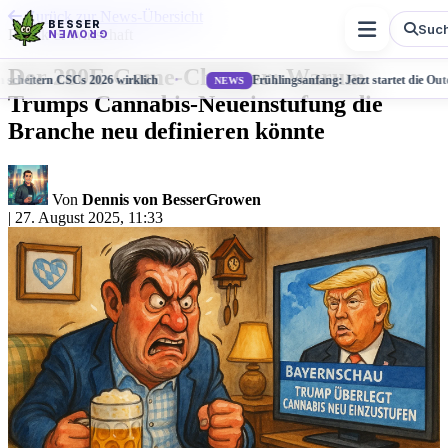
Zurück zur News-Übersicht
BESSER
Suc
Politik & Wirtschaft
GROWEN
Der 280E-Game-Changer: Warum
m scheitern CSCs 2026 wirklich
Frühlingsanfang: Jetzt startet die O
NEWS
Trumps Cannabis-Neueinstufung die
Branche neu definieren könnte
Von
Dennis von BesserGrowen
|
27. August 2025, 11:33