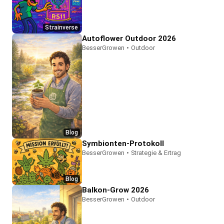
Strainverse
Autoflower Outdoor 2026
BesserGrowen
•
Outdoor
Blog
Symbionten-Protokoll
BesserGrowen
•
Strategie & Ertrag
Blog
Balkon-Grow 2026
BesserGrowen
•
Outdoor