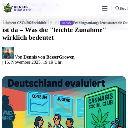
Zurück zur News-Übersicht
BESSER
Suc
Deutschland & Politik
GROWEN
Deutschland: Die erste CanG-Evaluation
um scheitern CSCs 2026 wirklich
Frühlingsanfang: Jetzt startet die O
NEWS
ist da – Was die "leichte Zunahme"
wirklich bedeutet
Von
Dennis von BesserGrowen
|
15. November 2025, 19:19 Uhr